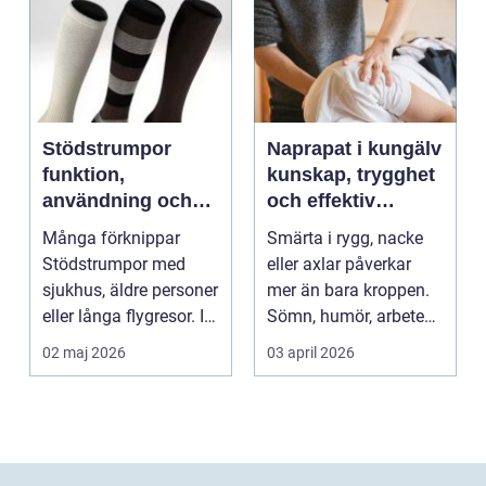
Stödstrumpor
Naprapat i kungälv
funktion,
kunskap, trygghet
användning och
och effektiv
hur du väljer rätt
smärtlindring
Många förknippar
Smärta i rygg, nacke
Stödstrumpor med
eller axlar påverkar
sjukhus, äldre personer
mer än bara kroppen.
eller långa flygresor. I
Sömn, humör, arbete
verkligheten är d...
och vardag blir l...
02 maj 2026
03 april 2026