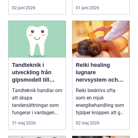
blir lätt en...
person som s...
02 juni 2026
01 juni 2026
Tandteknik i
Reiki healing
utveckling från
lugnare
gipsmodell till
nervsystem och
digitalt arbetsflöde
djupare
Tandteknik handlar om
Reiki beskrivs ofta
återhämtning
att skapa
som en mjuk
tandersättningar som
energibehandling som
fungerar i vardagen
hjälper kroppen att gå
kronor, broar,
från stressläge till
31 maj 2026
02 maj 2026
implantat, ...
åte...