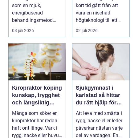
som en mjuk,
kort tid gått från att
energibaserad
vara en nischad
behandlingsmetod
högteknologi till ett
som stödjer kroppens
praktiskt verktyg fö...
03 juli 2026
02 juli 2026
egen läknings...
Kiropraktor köping
Sjukgymnast i
kunskap, trygghet
karlstad så hittar
och långsiktig
du rätt hjälp för
hjälp för ryggen
smärta och besvär
Många som söker en
Att leva med smärta i
kiropraktor har redan
rygg, nacke eller leder
haft ont länge. Värk i
påverkar nästan varje
rygg, nacke eller huvud
del av vardagen. En