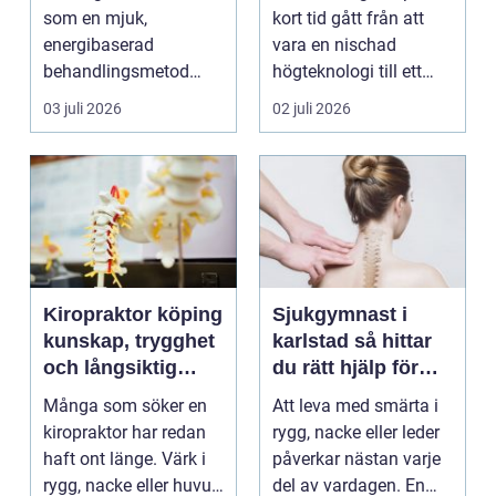
som en mjuk,
kort tid gått från att
energibaserad
vara en nischad
behandlingsmetod
högteknologi till ett
som stödjer kroppens
praktiskt verktyg fö...
03 juli 2026
02 juli 2026
egen läknings...
Kiropraktor köping
Sjukgymnast i
kunskap, trygghet
karlstad så hittar
och långsiktig
du rätt hjälp för
hjälp för ryggen
smärta och besvär
Många som söker en
Att leva med smärta i
kiropraktor har redan
rygg, nacke eller leder
haft ont länge. Värk i
påverkar nästan varje
rygg, nacke eller huvud
del av vardagen. En