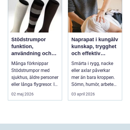
Stödstrumpor
Naprapat i kungälv
funktion,
kunskap, trygghet
användning och
och effektiv
hur du väljer rätt
smärtlindring
Många förknippar
Smärta i rygg, nacke
Stödstrumpor med
eller axlar påverkar
sjukhus, äldre personer
mer än bara kroppen.
eller långa flygresor. I
Sömn, humör, arbete
verkligheten är d...
och vardag blir l...
02 maj 2026
03 april 2026