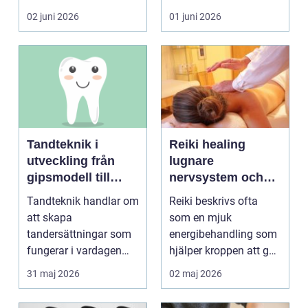
blir lätt en...
person som s...
02 juni 2026
01 juni 2026
Tandteknik i
Reiki healing
utveckling från
lugnare
gipsmodell till
nervsystem och
digitalt arbetsflöde
djupare
Tandteknik handlar om
Reiki beskrivs ofta
återhämtning
att skapa
som en mjuk
tandersättningar som
energibehandling som
fungerar i vardagen
hjälper kroppen att gå
kronor, broar,
från stressläge till
31 maj 2026
02 maj 2026
implantat, ...
åte...