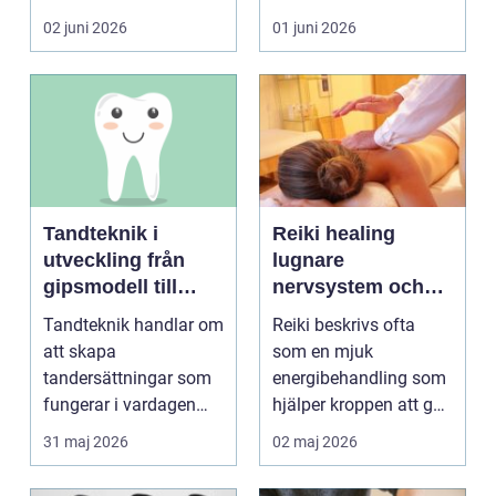
blir lätt en...
person som s...
02 juni 2026
01 juni 2026
Tandteknik i
Reiki healing
utveckling från
lugnare
gipsmodell till
nervsystem och
digitalt arbetsflöde
djupare
Tandteknik handlar om
Reiki beskrivs ofta
återhämtning
att skapa
som en mjuk
tandersättningar som
energibehandling som
fungerar i vardagen
hjälper kroppen att gå
kronor, broar,
från stressläge till
31 maj 2026
02 maj 2026
implantat, ...
åte...