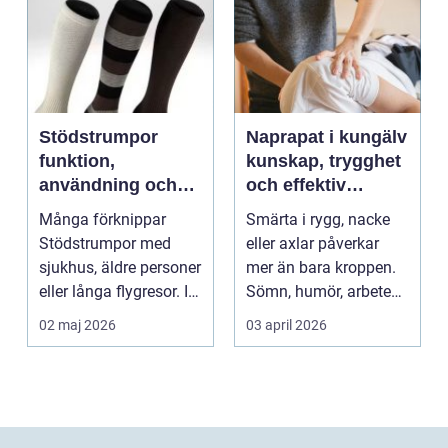
Stödstrumpor
Naprapat i kungälv
funktion,
kunskap, trygghet
användning och
och effektiv
hur du väljer rätt
smärtlindring
Många förknippar
Smärta i rygg, nacke
Stödstrumpor med
eller axlar påverkar
sjukhus, äldre personer
mer än bara kroppen.
eller långa flygresor. I
Sömn, humör, arbete
verkligheten är d...
och vardag blir l...
02 maj 2026
03 april 2026