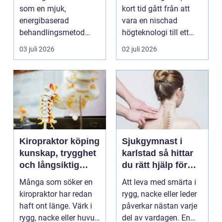
som en mjuk,
kort tid gått från att
energibaserad
vara en nischad
behandlingsmetod
högteknologi till ett
som stödjer kroppens
praktiskt verktyg fö...
03 juli 2026
02 juli 2026
egen läknings...
Kiropraktor köping
Sjukgymnast i
kunskap, trygghet
karlstad så hittar
och långsiktig
du rätt hjälp för
hjälp för ryggen
smärta och besvär
Många som söker en
Att leva med smärta i
kiropraktor har redan
rygg, nacke eller leder
haft ont länge. Värk i
påverkar nästan varje
rygg, nacke eller huvud
del av vardagen. En