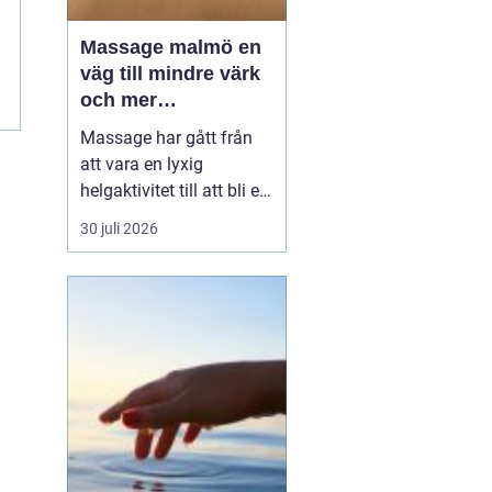
Massage malmö en
väg till mindre värk
och mer
vardagsenergi
Massage har gått från
att vara en lyxig
helgaktivitet till att bli en
naturlig del av många
30 juli 2026
människors vardag. Fler
söker hjälp för stel
nacke, onda axlar,
spända käkar och
sömnproblem. I en stad
som Malmö, där tempot
är högt och många
kombinerar sti...