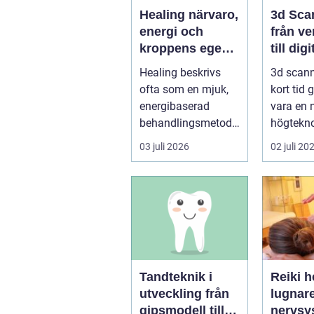
Healing närvaro,
3d Sca
energi och
från ve
kroppens egen
till digi
förmåga att läka
Healing beskrivs
3d scann
ofta som en mjuk,
kort tid 
energibaserad
vara en 
behandlingsmetod
högteknol
som stödjer
praktiskt
03 juli 2026
02 juli 20
kroppens egen
fö...
läknings...
Tandteknik i
Reiki h
utveckling från
lugnar
gipsmodell till
nervsy