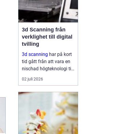
3d Scanning från
verklighet till digital
tvilling
3d scanning
har på kort
tid gått från att vara en
nischad högteknologi till
ett praktiskt verktyg för
02 juli 2026
företag, fastighetsägare
och kulturarvsaktörer.
Genom att fånga
verkligheten med laser
och kamera skapas...