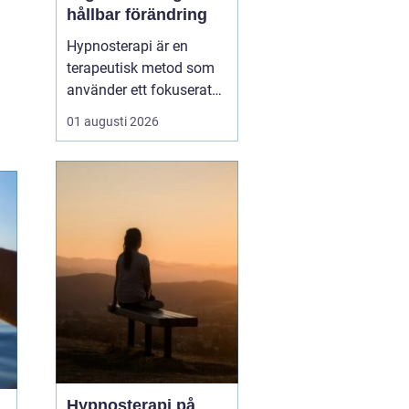
hållbar förändring
Hypnosterapi är en
terapeutisk metod som
använder ett fokuserat
och avslappnat
01 augusti 2026
sinnestillstånd för att
skapa förändring på
djupet. Genom att rikta
uppmärksamheten inåt
kan personen få tillgå...
Hypnosterapi på