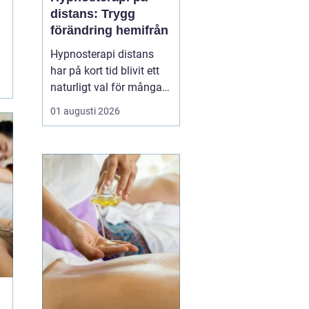
distans: Trygg
förändring hemifrån
Hypnosterapi distans
har på kort tid blivit ett
naturligt val för många
som vill arbeta med
01 augusti 2026
personlig utveckling
utan att resa till en
fysisk mottagning.
Genom säkra
videosamtal kan klient
och terapeut mötas
oavsett var i l...