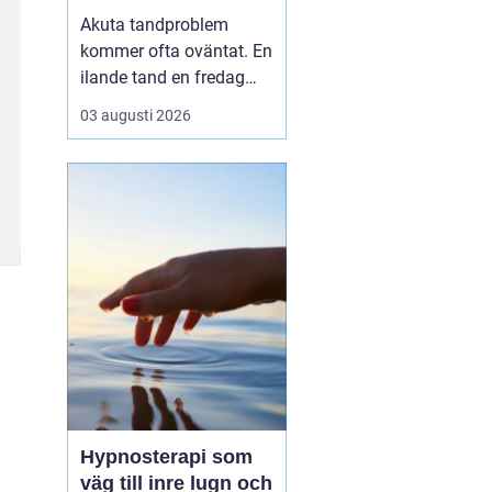
tandvärk och skador
Akuta tandproblem
kommer ofta oväntat. En
ilande tand en fredag
kväll, en svullnad som
03 augusti 2026
blir värre över natten
eller en framtand som
skadas vid en olycka. I
sådana lägen behöver
du veta vart du kan
vända dig för snabb och
trygg akut tandvård i
Karlskr...
Hypnosterapi som
väg till inre lugn och