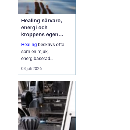
Healing närvaro,
energi och
kroppens egen
förmåga att läka
Healing
beskrivs ofta
som en mjuk,
energibaserad
behandlingsmetod som
03 juli 2026
stödjer kroppens egen
läkningsprocess. Fokus
ligger på balans, lugn
och ökad närvaro
snarare än snabba
mirakel. Många som
provar upplever ...