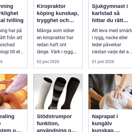
nning
Kiropraktor
Sjukgymnast i
rklighet
köping kunskap,
karlstad så
tal tvilling
trygghet och
hittar du rätt
långsiktig hjälp
hjälp för smärta
ing har på
Många som söker
Att leva med smärt
för ryggen
och besvär
gått från att
en kiropraktor har
i rygg, nacke eller
nischad
redan haft ont
leder påverkar
ogi till ett
länge. Värk i rygg,
nästan varje del av
 verktyg
nacke eller huvud
vardagen. En
26
02 juni 2026
01 juni 2026
blir lätt en...
person som s...
ealing
Stödstrumpor
Naprapat i
e
funktion,
kungälv
stem och
användning och
kunskap,