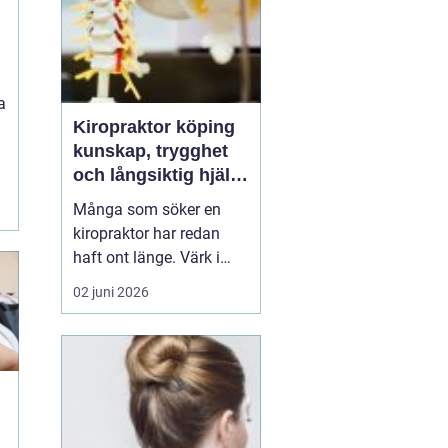
a
Kiropraktor köping
kunskap, trygghet
och långsiktig hjälp
för ryggen
Många som söker en
kiropraktor har redan
haft ont länge. Värk i
rygg, nacke eller huvud
02 juni 2026
blir lätt en del av
vardagen, tills något
låser sig helt eller
smärtan gör det svårt att
jobba, sova eller träna.
För den som letar efter